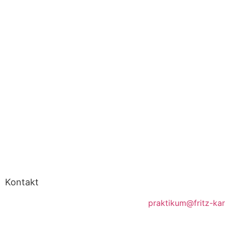
Kontakt
Ansprechpartner Pra
Fritz Karsen Schule
praktikum@fritz-ka
Onkel-Bräsig-Straße 76/78
Kontaktlehrer für