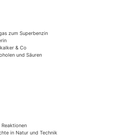
gas zum Superbenzin
rin
tkalker & Co
lkoholen und Säuren
e Reaktionen
chte in Natur und Technik