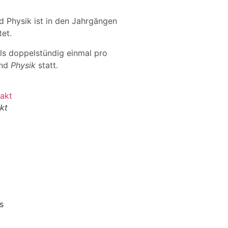
d Physik ist in den Jahrgängen
et.
ils doppelstündig einmal pro
nd
Physik
statt.
kt
s