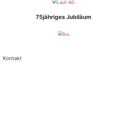
75jähriges Jubiläum
Kontakt
Fritz Karsen Schule
Onkel-Bräsig-Straße 76/78
12359 Berlin
Tel. 030-60 900-10
Fax 030-60 900-115