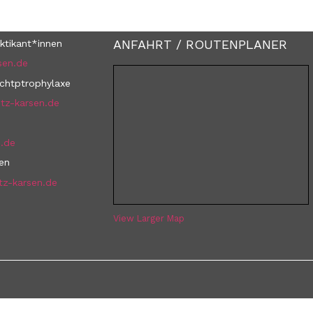
ANFAHRT / ROUTENPLANER
ktikant*innen
sen.de
uchtptrophylaxe
tz-karsen.de
n.de
nen
tz-karsen.de
View Larger Map