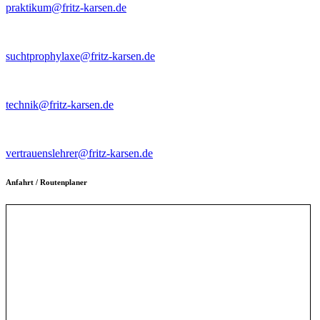
praktikum@fritz-karsen.de
Kontaktlehrer für Suchtptrophylaxe
suchtprophylaxe@fritz-karsen.de
Intranet/Schulnetz
technik@fritz-karsen.de
Vertrauenslehrer~innen
vertrauenslehrer@fritz-karsen.de
Anfahrt / Routenplaner