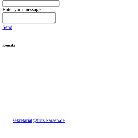
Enter your message
Send
Kontakt
Fritz Karsen Schule
Onkel-Bräsig-Straße 76/78
12359 Berlin
Tel. 030-60 900-10
Fax 030-60 900-115
Mail
sekretariat@fritz-karsen.de
Ansprechpartner Praktikant*innen