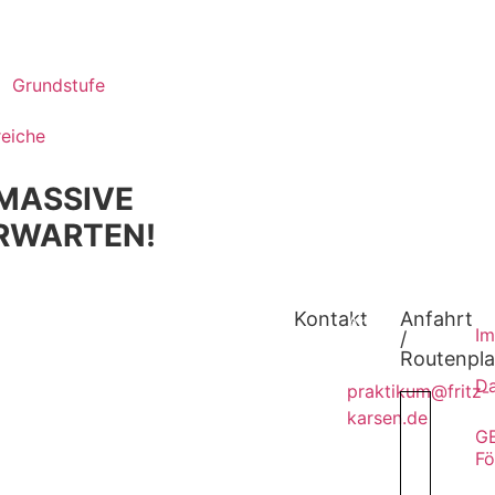
Grundstufe
eiche
 MASSIVE
ERWARTEN!
Kontakt
Anfahrt
Ansprechpartner
I
/
Praktikant*innen
Routenpla
Fritz
Da
Karsen
praktikum@fritz-
Schule
karsen.de
G
Fö
Onkel-
Kontaktlehrer
Bräsig-
für