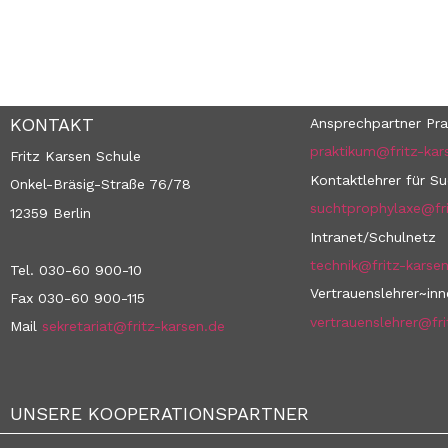
KONTAKT
Ansprechpartner Pra
praktikum@fritz-kar
Fritz Karsen Schule
Kontaktlehrer für S
Onkel-Bräsig-Straße 76/78
suchtprophylaxe@fri
12359 Berlin
Intranet/Schulnetz
technik@fritz-karse
Tel. 030-60 900-10
Vertrauenslehrer~in
Fax 030-60 900-115
vertrauenslehrer@fri
Mail
sekretariat@fritz-karsen.de
UNSERE KOOPERATIONSPARTNER