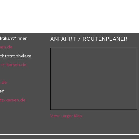
ANFAHRT / ROUTENPLANER
ktikant*innen
sen.de
uchtptrophylaxe
tz-karsen.de
n.de
nen
tz-karsen.de
View Larger Map