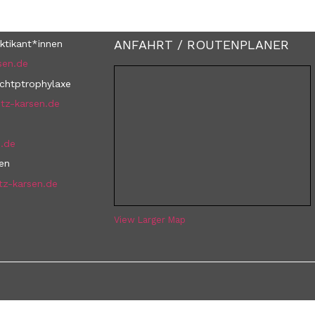
ANFAHRT / ROUTENPLANER
ktikant*innen
sen.de
uchtptrophylaxe
tz-karsen.de
n.de
nen
tz-karsen.de
View Larger Map