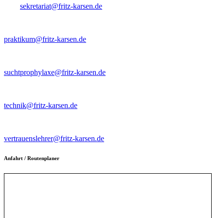
Mail
sekretariat@fritz-karsen.de
Ansprechpartner Praktikant*innen
praktikum@fritz-karsen.de
Kontaktlehrer für Suchtptrophylaxe
suchtprophylaxe@fritz-karsen.de
Intranet/Schulnetz
technik@fritz-karsen.de
Vertrauenslehrer~innen
vertrauenslehrer@fritz-karsen.de
Anfahrt / Routenplaner