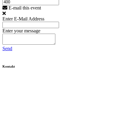
E-mail this event
Enter E-Mail Address
Enter your message
Send
Kontakt
Fritz Karsen Schule
Onkel-Bräsig-Straße 76/78
12359 Berlin
Tel. 030-60 900-10
Fax 030-60 900-115