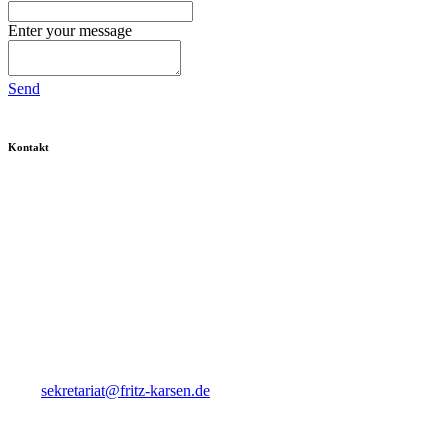
Enter your message
Send
Kontakt
Fritz Karsen Schule
Onkel-Bräsig-Straße 76/78
12359 Berlin
Tel. 030-60 900-10
Fax 030-60 900-115
Mail
sekretariat@fritz-karsen.de
Ansprechpartner Praktikant*innen