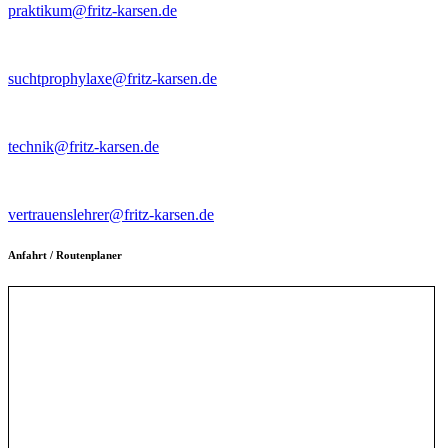
praktikum@fritz-karsen.de
Kontaktlehrer für Suchtptrophylaxe
suchtprophylaxe@fritz-karsen.de
Intranet/Schulnetz
technik@fritz-karsen.de
Vertrauenslehrer~innen
vertrauenslehrer@fritz-karsen.de
Anfahrt / Routenplaner