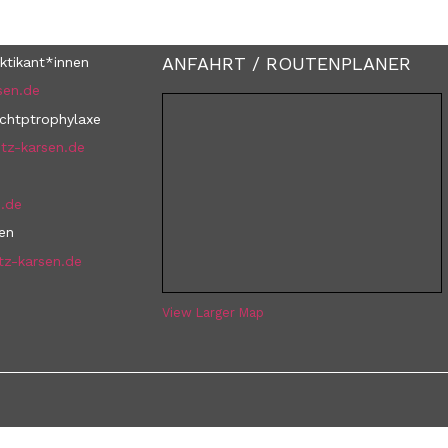
ANFAHRT / ROUTENPLANER
ktikant*innen
sen.de
uchtptrophylaxe
tz-karsen.de
n.de
nen
tz-karsen.de
View Larger Map