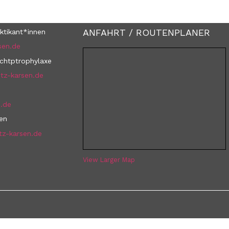
ANFAHRT / ROUTENPLANER
ktikant*innen
sen.de
uchtptrophylaxe
tz-karsen.de
n.de
nen
tz-karsen.de
View Larger Map