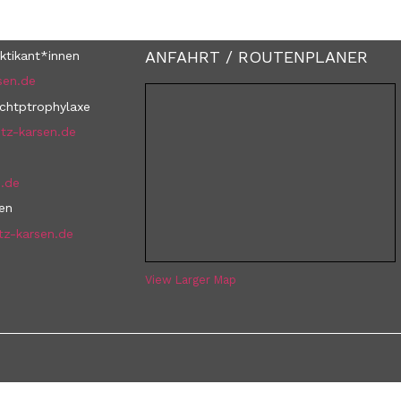
ANFAHRT / ROUTENPLANER
ktikant*innen
sen.de
uchtptrophylaxe
tz-karsen.de
n.de
nen
tz-karsen.de
View Larger Map