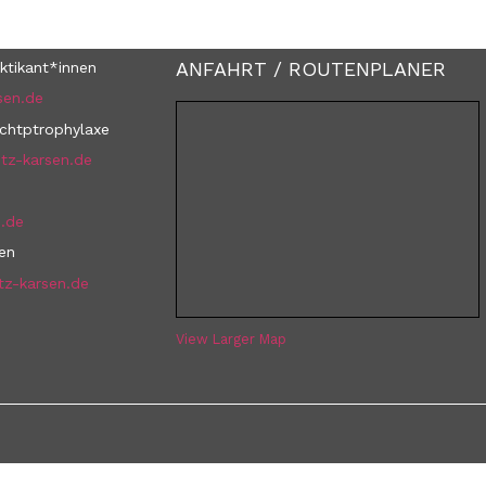
ANFAHRT / ROUTENPLANER
ktikant*innen
sen.de
uchtptrophylaxe
tz-karsen.de
n.de
nen
tz-karsen.de
View Larger Map