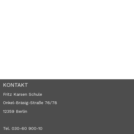
KONTAKT
Fritz Karsen Schule
Onkel-Bräsig-Straße 76/78
12359 Berlin
Tel. 030-60 900-10