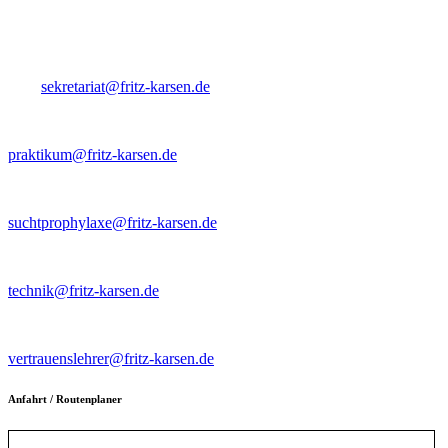
Tel. 030-60 900-10
Fax 030-60 900-115
Mail
sekretariat@fritz-karsen.de
Ansprechpartner Praktikant*innen
praktikum@fritz-karsen.de
Kontaktlehrer für Suchtptrophylaxe
suchtprophylaxe@fritz-karsen.de
Intranet/Schulnetz
technik@fritz-karsen.de
Vertrauenslehrer~innen
vertrauenslehrer@fritz-karsen.de
Anfahrt / Routenplaner