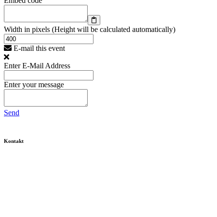
Embed code
Width in pixels (Height will be calculated automatically)
E-mail this event
Enter E-Mail Address
Enter your message
Send
Kontakt
Fritz Karsen Schule
Onkel-Bräsig-Straße 76/78
12359 Berlin