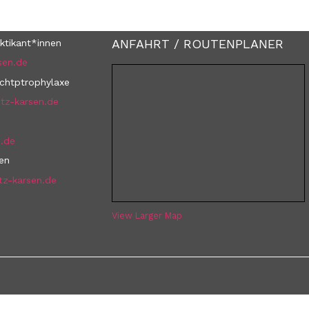
ANFAHRT / ROUTENPLANER
ktikant*innen
sen.de
uchtptrophylaxe
tz-karsen.de
n.de
nen
tz-karsen.de
View Larger Map