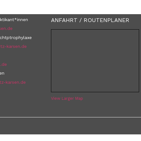
ANFAHRT / ROUTENPLANER
ktikant*innen
sen.de
uchtptrophylaxe
tz-karsen.de
n.de
nen
tz-karsen.de
View Larger Map