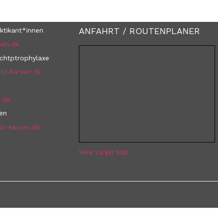
ANFAHRT / ROUTENPLANER
ktikant*innen
sen.de
uchtptrophylaxe
tz-karsen.de
n.de
nen
tz-karsen.de
View Larger Map