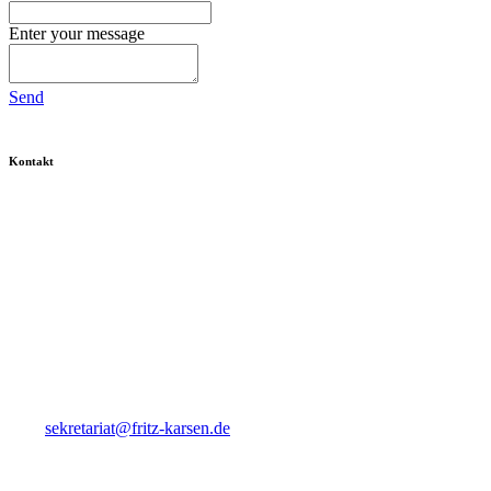
Enter your message
Send
Kontakt
Fritz Karsen Schule
Onkel-Bräsig-Straße 76/78
12359 Berlin
Tel. 030-60 900-10
Fax 030-60 900-115
Mail
sekretariat@fritz-karsen.de
Ansprechpartner Praktikant*innen