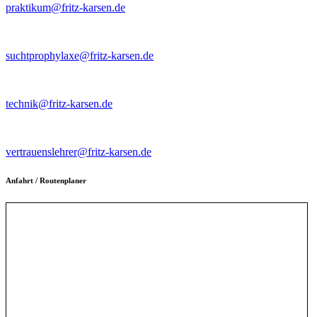
praktikum@fritz-karsen.de
Kontaktlehrer für Suchtptrophylaxe
suchtprophylaxe@fritz-karsen.de
Intranet/Schulnetz
technik@fritz-karsen.de
Vertrauenslehrer~innen
vertrauenslehrer@fritz-karsen.de
Anfahrt / Routenplaner