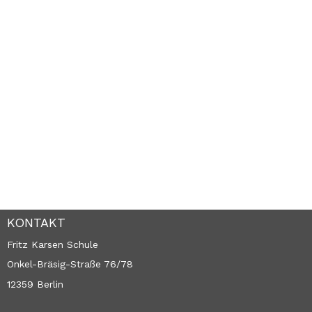
KONTAKT
Fritz Karsen Schule
Onkel-Bräsig-Straße 76/78
12359 Berlin