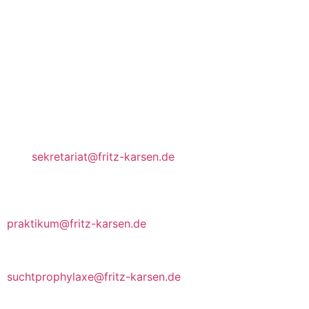
Onkel-Bräsig-Straße 76/78
12359 Berlin
Tel. 030-60 900-10
Fax 030-60 900-115
Mail
sekretariat@fritz-karsen.de
Ansprechpartner Praktikant*innen
praktikum@fritz-karsen.de
Kontaktlehrer für Suchtptrophylaxe
suchtprophylaxe@fritz-karsen.de
Intranet/Schulnetz