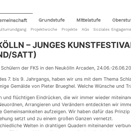
Grundstufe
Mittelstufe
Oberstu
emeinschaft
ulturrundgang
Projektwoche
Projekte
AGs
Soziales Engagem
ÖLLN – JUNGES KUNSTFESTIVA
D/SATT)
 Schülern der FKS in den Neukölln Arcaden, 24.06.-26.06.2
 des 7. bis 9. Jahrgangs, haben wir uns mit dem Thema Schl
ige Gemälde von Pieter Brueghel. Welche Wünsche und Tr
n und flüchtigen Eindrücken, die wir immer wieder miteina
euordnen, Arrangieren und Verändern entdeckten wir imm
re Gemeinsamkeiten aufzeigen. Wir haben dafür das Prinzi
ziehung setzt und zu einem großen Ganzen vernetzt.
chiedliche Welten in drahtigen Quadern miteinander verbun