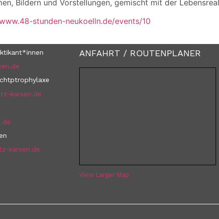
n, Bildern und Vorstellungen, gemischt mit der Lebensrealit
/www.48-stunden-neukoelln.de/events/10
ANFAHRT / ROUTENPLANER
ktikant*innen
sen.de
uchtptrophylaxe
tz-karsen.de
n.de
nen
tz-karsen.de
View Larger Map