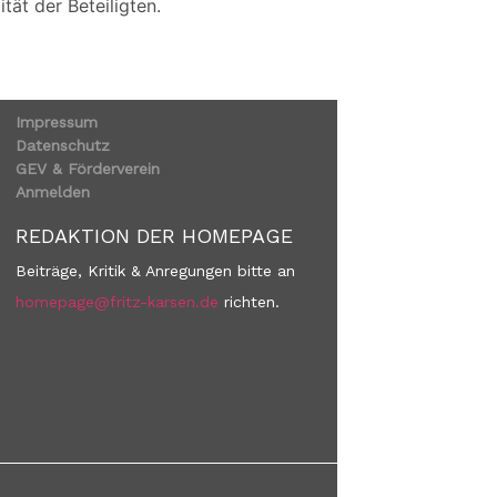
ät der Beteiligten.
Impressum
Datenschutz
GEV & Förderverein
Anmelden
REDAKTION DER HOMEPAGE
Beiträge, Kritik & Anregungen bitte an
homepage@fritz-karsen.de
richten.