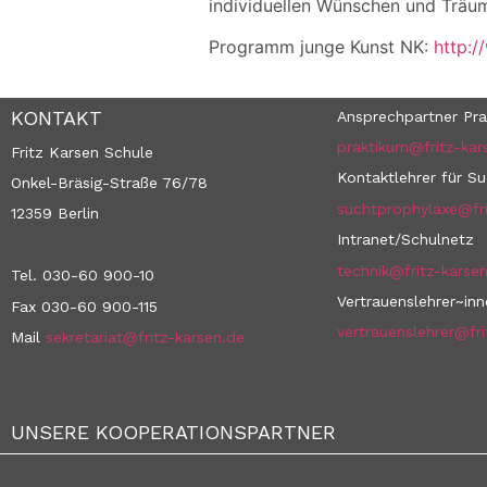
individuellen Wünschen und Träume
Programm junge Kunst NK:
http:/
KONTAKT
Ansprechpartner Pra
praktikum@fritz-kar
Fritz Karsen Schule
Kontaktlehrer für S
Onkel-Bräsig-Straße 76/78
suchtprophylaxe@fri
12359 Berlin
Intranet/Schulnetz
technik@fritz-karse
Tel. 030-60 900-10
Vertrauenslehrer~in
Fax 030-60 900-115
vertrauenslehrer@fri
Mail
sekretariat@fritz-karsen.de
UNSERE KOOPERATIONSPARTNER