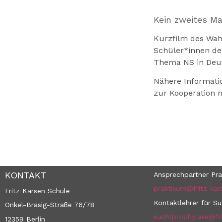
Kein zweites Ma
Kurzfilm des Wah
Schüler*innen de
Thema NS in Deut
Nähere Informati
zur Kooperation 
KONTAKT
Ansprechpartner Pra
praktikum@fritz-kar
Fritz Karsen Schule
Kontaktlehrer für S
Onkel-Bräsig-Straße 76/78
suchtprophylaxe@fri
12359 Berlin