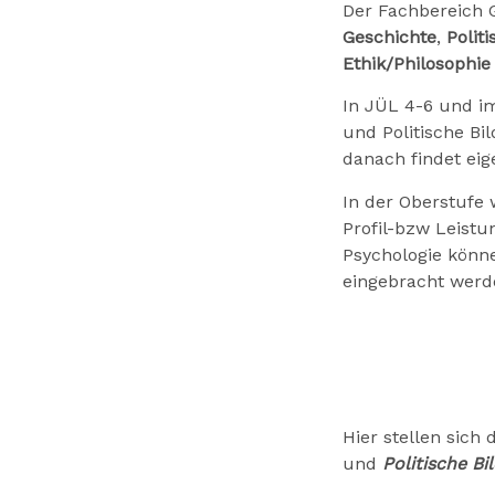
Der Fachbereich G
Geschichte
,
Polit
Ethik/Philosophie
In JÜL 4-6 und i
und Politische B
danach findet eig
In der Oberstufe 
Profil-bzw Leist
Psychologie könn
eingebracht werd
Hier stellen sich
und
Politische B