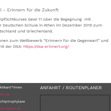
l – Erinnern für die Zukunft
lpflichtkurses Gewi 11 über die Begegnung mit
r Deutschen Schule in Athen im Dezember 2019 zum
schland und Griechenland.
onen zum Wettbewerb “Erinnern für die Gegenwart” und
mit der DSA:
https://dsa-erinnert.org/
ANFAHRT / ROUTENPLANER
ktikant*innen
sen.de
uchtptrophylaxe
tz-karsen.de