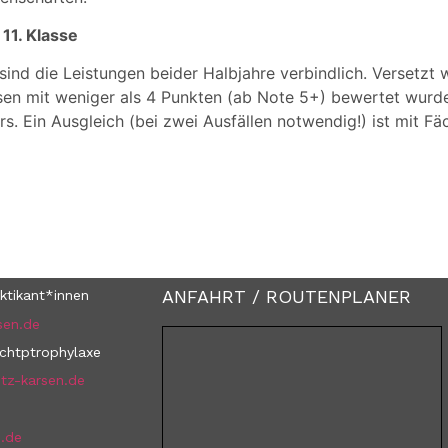
11. Klasse
ind die Leistungen beider Halbjahre verbindlich. Versetzt 
en mit weniger als 4 Punkten (ab Note 5+) bewertet wurden
. Ein Ausgleich (bei zwei Ausfällen notwendig!) ist mit Fä
ANFAHRT / ROUTENPLANER
ktikant*innen
sen.de
uchtptrophylaxe
tz-karsen.de
n.de