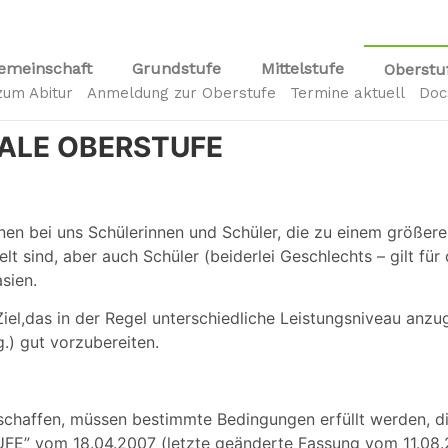
emeinschaft
Grundstufe
Mittelstufe
Oberstu
um Abitur
Anmeldung zur Oberstufe
Termine aktuell
Doc
ALE OBERSTUFE
nen bei uns Schülerinnen und Schüler, die zu einem größere
lt sind, aber auch Schüler (beiderlei Geschlechts – gilt fü
sien.
 Ziel,das in der Regel unterschiedliche Leistungsniveau anz
g.) gut vorzubereiten.
schaffen, müssen bestimmte Bedingungen erfüllt werden,
 vom 18.04.2007 (letzte geänderte Fassung vom 11.08.20