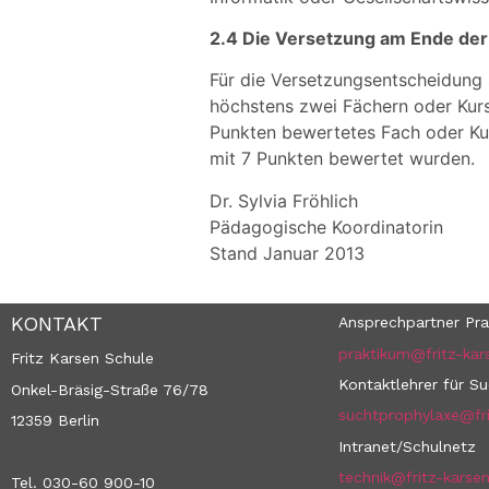
2.4 Die Versetzung am Ende der 
Für die Versetzungsentscheidung s
höchstens zwei Fächern oder Kurs
Punkten bewertetes Fach oder Kurs
mit 7 Punkten bewertet wurden.
Dr. Sylvia Fröhlich
Pädagogische Koordinatorin
Stand Januar 2013
KONTAKT
Ansprechpartner Pra
praktikum@fritz-kar
Fritz Karsen Schule
Kontaktlehrer für S
Onkel-Bräsig-Straße 76/78
suchtprophylaxe@fri
12359 Berlin
Intranet/Schulnetz
technik@fritz-karse
Tel. 030-60 900-10