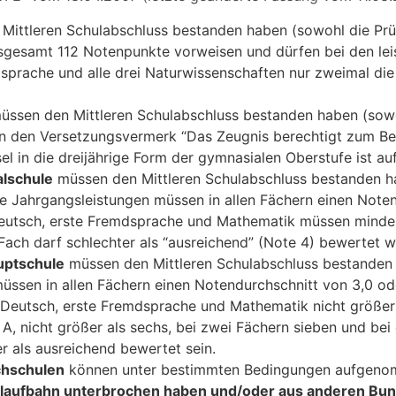
ittleren Schulabschluss bestanden haben (sowohl die Prü
gesamt 112 Notenpunkte vorweisen und dürfen bei den leis
sprache und alle drei Naturwissenschaften nur zweimal di
ssen den Mittleren Schulabschluss bestanden haben (sowo
 den Versetzungsvermerk “Das Zeugnis berechtigt zum Be
l in die dreijährige Form der gymnasialen Oberstufe ist au
alschule
müssen den Mittleren Schulabschluss bestanden h
e Jahrgangsleistungen müssen in allen Fächern einen Note
Deutsch, erste Fremdsprache und Mathematik müssen minde
Fach darf schlechter als “ausreichend” (Note 4) bewertet w
uptschule
müssen den Mittleren Schulabschluss bestanden 
üssen in allen Fächern einen Notendurchschnitt von 3,0 od
eutsch, erste Fremdsprache und Mathematik nicht größer a
 A, nicht größer als sechs, bei zwei Fächern sieben und bei 
r als ausreichend bewertet sein.
chschulen
können unter bestimmten Bedingungen aufgeno
hullaufbahn unterbrochen haben und/oder aus anderen Bu