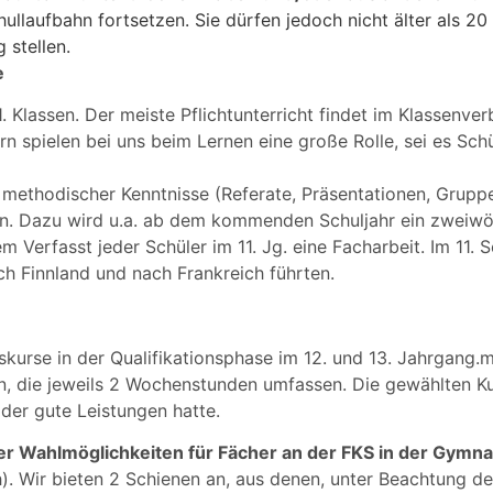
hullaufbahn fortsetzen. Sie dürfen jedoch nicht älter als 2
 stellen.
e
11. Klassen. Der meiste Pflichtunterricht findet im Klassenve
n spielen bei uns beim Lernen eine große Rolle, sei es Sch
 methodischer Kenntnisse (Referate, Präsentationen, Grupp
n. Dazu wird u.a. ab dem kommenden Schuljahr ein zweiwöc
m Verfasst jeder Schüler im 11. Jg. eine Facharbeit. Im 11. 
ach Finnland und nach Frankreich führten.
skurse in der Qualifikationsphase im 12. und 13. Jahrgang.m
, die jeweils 2 Wochenstunden umfassen. Die gewählten Kur
oder gute Leistungen hatte.
er Wahlmöglichkeiten für Fächer an der FKS in der Gymn
. Wir bieten 2 Schienen an, aus denen, unter Beachtung d