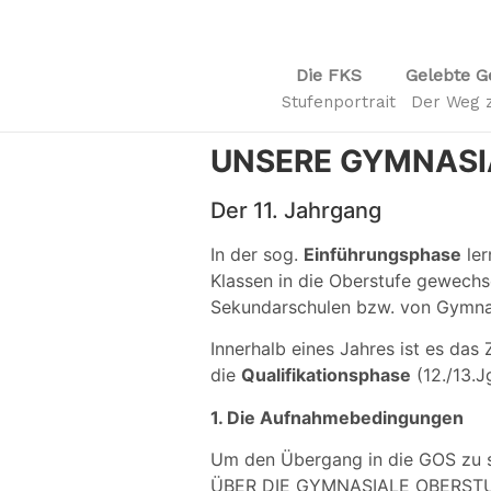
Die FKS
Gelebte G
Stufenportrait
Der Weg z
UNSERE GYMNASI
Der 11. Jahrgang
In der sog.
Einführungsphase
ler
Klassen in die Oberstufe gewechse
Sekundarschulen bzw. von Gymna
Innerhalb eines Jahres ist es das
die
Qualifikationsphase
(12./13.J
1. Die Aufnahmebedingungen
Um den Übergang in die GOS zu 
ÜBER DIE GYMNASIALE OBERSTUFE”