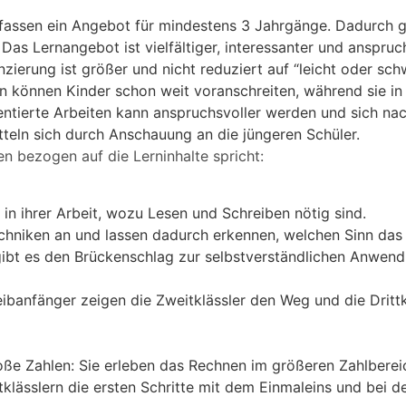
fassen ein Angebot für mindestens 3 Jahrgänge. Dadurch g
as Lernangebot ist vielfältiger, interessanter und anspruch
zierung ist größer und nicht reduziert auf “leicht oder schw
en können Kinder schon weit voranschreiten, während sie in 
ntierte Arbeiten kann anspruchsvoller werden und sich nac
tteln sich durch Anschauung an die jüngeren Schüler.
n bezogen auf die Lerninhalte spricht:
n in ihrer Arbeit, wozu Lesen und Schreiben nötig sind.
chniken an und lassen dadurch erkennen, welchen Sinn das 
 gibt es den Brückenschlag zur selbstverständlichen Anwend
ibanfänger zeigen die Zweitklässler den Weg und die Drittk
roße Zahlen: Sie erleben das Rechnen im größeren Zahlbere
tklässlern die ersten Schritte mit dem Einmaleins und bei d