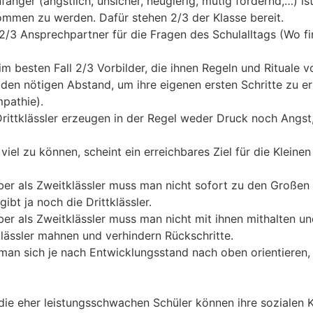
fänger (ängstlich, unsicher, neugierig, mutig fordernd,…) is
mmen zu werden. Dafür stehen 2/3 der Klasse bereit.
n 2/3 Ansprechpartner für die Fragen des Schulalltags (Wo f
 im besten Fall 2/3 Vorbilder, die ihnen Regeln und Rituale v
 den nötigen Abstand, um ihre eigenen ersten Schritte zu e
mpathie).
ittklässler erzeugen in der Regel weder Druck noch Angst,
viel zu können, scheint ein erreichbares Ziel für die Kleinen
er als Zweitklässler muss man nicht sofort zu den Großen 
ibt ja noch die Drittklässler.
er als Zweitklässler muss man nicht mit ihnen mithalten 
tklässler mahnen und verhindern Rückschritte.
 man sich je nach Entwicklungsstand nach oben orientieren,
ch die eher leistungsschwachen Schüler können ihre soziale