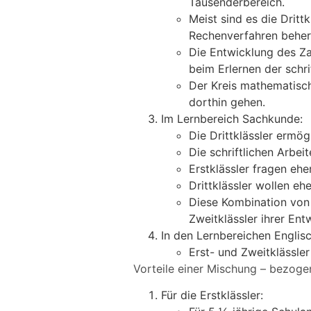
Tausenderbereich.
Meist sind es die Drit
Rechenverfahren beher
Die Entwicklung des Za
beim Erlernen der schr
Der Kreis mathematische
dorthin gehen.
Im Lernbereich Sachkunde:
Die Drittklässler ermö
Die schriftlichen Arbe
Erstklässler fragen eh
Drittklässler wollen eh
Diese Kombination von 
Zweitklässler ihrer Ent
In den Lernbereichen Engli
Erst- und Zweitklässle
Vorteile einer Mischung – bezogen
Für die Erstklässler: