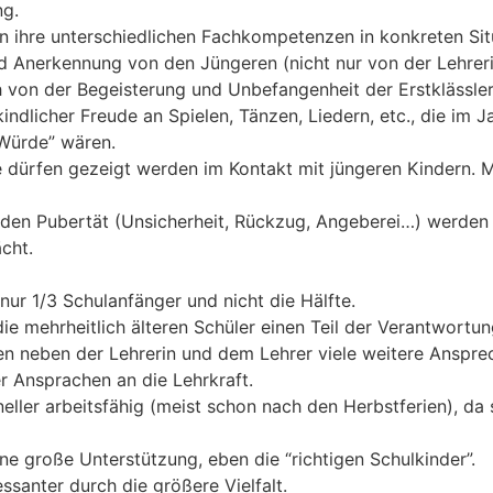
ng.
nen ihre unterschiedlichen Fachkompetenzen in konkreten Si
 Anerkennung von den Jüngeren (nicht nur von der Lehreri
ch von der Begeisterung und Unbefangenheit der Erstklässle
 kindlicher Freude an Spielen, Tänzen, Liedern, etc., die i
 Würde” wären.
 dürfen gezeigt werden im Kontakt mit jüngeren Kindern. 
den Pubertät (Unsicherheit, Rückzug, Angeberei…) werde
cht.
nur 1/3 Schulanfänger und nicht die Hälfte.
ie mehrheitlich älteren Schüler einen Teil der Verantwortu
n neben der Lehrerin und dem Lehrer viele weitere Ansprec
er Ansprachen an die Lehrkraft.
eller arbeitsfähig (meist schon nach den Herbstferien), da 
eine große Unterstützung, eben die “richtigen Schulkinder”.
essanter durch die größere Vielfalt.