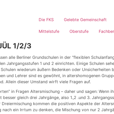
Die FKS
Gelebte Gemeinschaft
Mittelstufe
Oberstufe
Fachber
ÜL 1/2/3
n alle Berliner Grundschulen in der “flexiblen Schulanfan
n Jahrgangsstufen 1 und 2 einrichten. Einige Schulen sehen
re Schulen wiederum äußern Bedenken oder Unsicherheiten b
en und Lehrer sind es gewöhnt, in altershomogenen Gruppe
. Allein dieser Umstand wirft viele Fragen auf.
rten” in Fragen Altersmischung – daher und sagen: Wenn i
t besser gleich drei Jahrgänge, also 1.,2 .und 3. Jahrgang
ner Dreiermischung kommen die positiven Aspekte der Alter
g nach ein Irrtum zu denken, die Mischung von nur 2 Jahrgä