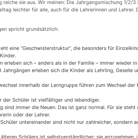
g reiche sie aus. Wir meinen: Die Jahrgangsmischung 1/2/3 is
alltag leichter für alle, auch für die Lehrerinnen und Lehrer
en spricht grundsätzlich:
eht eine “Geschwisterstruktur”, die besonders für Einzelkind
 Kinder.
 erleben sich – anders als in der Familie – immer wieder in
 Jahrgängen erleben sich die Kinder als Lehrling, Geselle un
echsel innerhalb der Lerngruppe führen zum Wechsel der P
 der Schüler ist vielfältiger und lebendiger.
ig sind immer die Neuen. Das ist ganz normal. Für sie steht
hrerin oder der Lehrer.
 Schüler untereinander sind nicht nur zahlreicher, sondern a
h älteren Schülers ist selbstverständlicher; sie anzunehmen, 