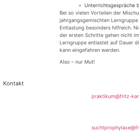
Unterrichtsgespräche b
Bei so vielen Vorteilen der Misc
jahrgangsgemischten Lerngruppe zu
Entlastung besonders hilfreich. N
der ersten Schritte gehen nicht i
Lerngruppe entlastet auf Dauer di
kann eingefahren werden.
Also – nur Mut!
Kontakt
Ansprechpartner Pra
Fritz Karsen Schule
praktikum@fritz-ka
Onkel-Bräsig-Straße 76/78
Kontaktlehrer für
Suchtptrophylaxe
12359 Berlin
suchtprophylaxe@fr