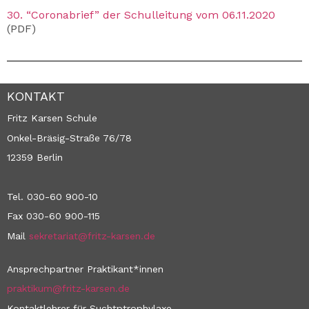
30. “Coronabrief” der Schulleitung vom 06.11.2020
(PDF)
KONTAKT
Fritz Karsen Schule
Onkel-Bräsig-Straße 76/78
12359 Berlin
Tel. 030-60 900-10
Fax 030-60 900-115
Mail
sekretariat@fritz-karsen.de
Ansprechpartner Praktikant*innen
praktikum@fritz-karsen.de
Kontaktlehrer für Suchtptrophylaxe